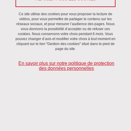
À cette fin, l'établissement met en œuvre une stratégie et des
Ce site utilise des cookies pour vous proposer la lecture de
actions qui seront détaillées dans un schéma pluriannuel et un
vidéos, pour vous permettre de partager le contenu sur les
plan d'action actuellement en cours de réflexion.
réseaux sociaux, et pour mesurer l’audience des pages. Nous
vous donnons la possibilité d’accepter ou de refuser ces
cookies. Nous conservons votre choix pendant 6 mois. Vous
Cette déclaration d’accessibilité s’applique au présent site
pouvez changer d’avis et modifier votre choix à tout moment en
:
lidilem.univ-grenoble-alpes.fr
cliquant sur le lien "Gestion des cookies" situé dans le pied de
page du site.
État de conformité
En savoir plus sur notre politique de protection
des données personnelles
Ce site est déclaré non conforme au
référentiel général
d’amélioration de l’accessibilité, RGAA version 4.1
, car il n’existe
aucun résultat d’audit en cours de validité permettant de mesurer
le respect des critères.
Des corrections des non-conformités évidentes sont en cours de
planification, et la présente déclaration d’accessibilité sera mise à
jour au plus vite.
Retour d’information et contact