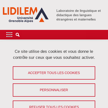
Aller au contenu principal
Gestion des cookies
Laboratoire de linguistique et
didactique des langues
étrangères et maternelles
Navigation principale
Navigation principale mobile
Fil d'Ariane
Accueil
Accessibilité : non conforme
Ce site utilise des cookies et vous donne le
contrôle sur ceux que vous souhaitez activer.
Accessibilité : non conforme
ACCEPTER TOUS LES COOKIES
Partager sur Facebook
Partager sur LinkedIn
Imprimer
Partager
Partager l'URL de cette page
PERSONNALISER
L’université Grenoble Alpes s’engage à rendre ses sites Internet et
Intranet accessibles conformément à
l'article 47 de la loi n° 2005-
REFUSER TOUS LES COOKIES
102 du 11 février 2005
.