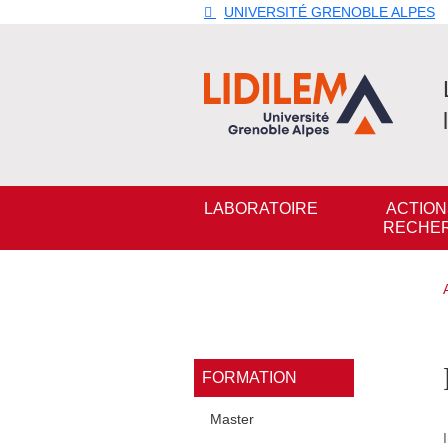
Aller au contenu principal
Gestion des cookies
UNIVERSITÉ GRENOBLE ALPES
Navigation principale
LABORATOIRE
ACTION
RECHE
Navigation princi
FORMATION
Master