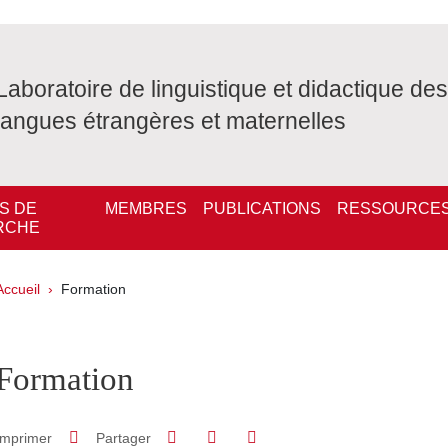
Laboratoire de linguistique et didactique des
langues étrangères et maternelles
S DE
MEMBRES
PUBLICATIONS
RESSOURCE
RCHE
Fil d'Ariane
Accueil
Formation
pale Sidebar
Formation
Partager sur Facebook
Partager sur LinkedIn
Imprimer
Partager