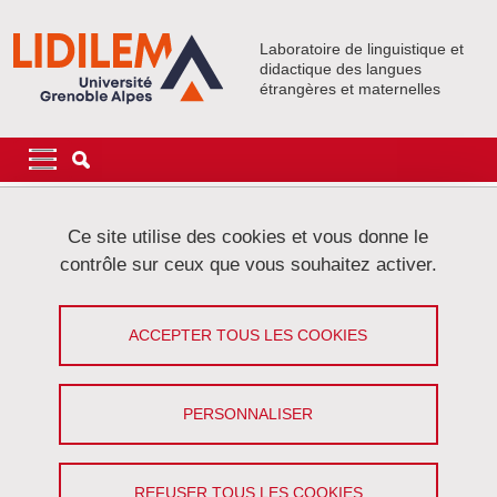
Aller au contenu principal
Gestion des cookies
Laboratoire de linguistique et
didactique des langues
étrangères et maternelles
Navigation principale
Navigation principale mobile
Fil d'Ariane
Accueil
Ce site utilise des cookies et vous donne le
contrôle sur ceux que vous souhaitez activer.
AG extraordinaire du Lidilem
ACCEPTER TOUS LES COOKIES
Partager sur Facebook
Partager sur LinkedIn
Imprimer
Partager
Partager l'URL de cette page
PERSONNALISER
Annonces, Réunion
REFUSER TOUS LES COOKIES