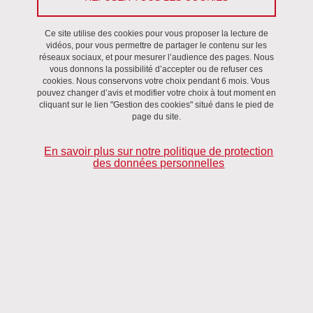
Le 12 avril 2024
Saint-Martin-d'Hères - Domaine universitaire
Ce site utilise des cookies pour vous proposer la lecture de
vidéos, pour vous permettre de partager le contenu sur les
réseaux sociaux, et pour mesurer l’audience des pages. Nous
vous donnons la possibilité d’accepter ou de refuser ces
cookies. Nous conservons votre choix pendant 6 mois. Vous
pouvez changer d’avis et modifier votre choix à tout moment en
cliquant sur le lien "Gestion des cookies" situé dans le pied de
page du site.
En savoir plus sur notre politique de protection
des données personnelles
Renouvellement de la direction du Lidilem
Nous avons reçu la candidature d'un binôme : Laura Abou
Haidar à la direction et Alice Henderson à la direction
adjointe.