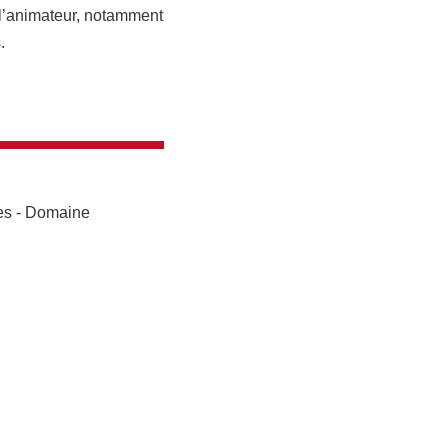
e l’animateur, notamment
.
res - Domaine