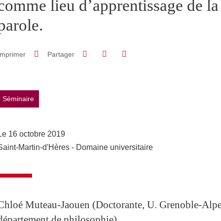
comme lieu d’apprentissage de la 
parole.
Partager sur Facebook
Partager sur LinkedIn
Imprimer
Partager
Partager l'URL de cette page
Séminaire
Le 16 octobre 2019
Saint-Martin-d'Hères - Domaine universitaire
Chloé Muteau-Jaouen (Doctorante, U. Grenoble-Al
département de philosophie)