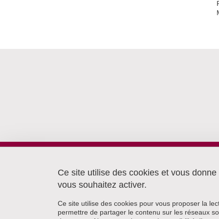
Laboratoire Lidilem
Université Grenoble Alpes
Ce site utilise des cookies et vous donne
Bâtiment Stendhal
vous souhaitez activer.
CS40700
38058 Grenoble cedex 9
Ce site utilise des cookies pour vous proposer la le
permettre de partager le contenu sur les réseaux so