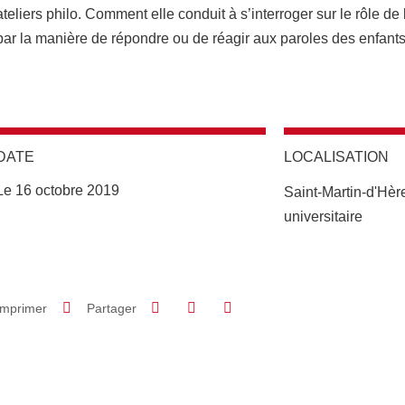
ateliers philo. Comment elle conduit à s’interroger sur le rôle d
par la manière de répondre ou de réagir aux paroles des enfants
DATE
LOCALISATION
Le 16 octobre 2019
Saint-Martin-d'Hè
universitaire
Partager sur Facebook
Partager sur LinkedIn
Imprimer
Partager
Partager l'URL de cette page