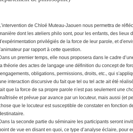
L’intervention de Chloé Muteau-Jaouen nous permettra de réfléch
manière dont les ateliers philo sont, pour les enfants, des lieux 
d'expérimentation privilégiés de la force de leur parole, et d'envi
l'animateur par rapport à cette question.
Dans un premier temps, elle nous proposera dans le cadre d’un
la théorie des actes de langage une définition du concept de for
(engagements, obligations, permissions, droits, etc., qui s'appli
une interaction discursive du fait que tel ou tel acte ait été réalisé
fait que la force de sa propre parole n'est pas seulement une ch
maîtrisée et prévue par avance par un locuteur, mais aussi (et peu
chose que le locuteur est susceptible de constater en fonction d
destinataire.
Dans la seconde partie du séminaire les participants seront invi
point de vue en disant en quoi, ce type d’analyse éclaire, pour e