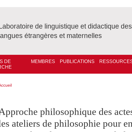
Laboratoire de linguistique et didactique des
langues étrangères et maternelles
S DE
MEMBRES
PUBLICATIONS
RESSOURCE
RCHE
Fil d'Ariane
Accueil
pale Sidebar
Approche philosophique des actes
les ateliers de philosophie pour e