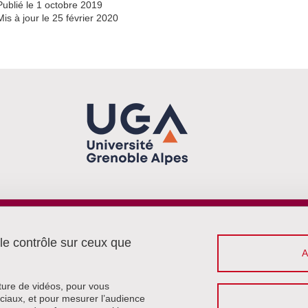
Publié le 1 octobre 2019
Mis à jour le 25 février 2020
Menu footer
Contact
 le contrôle sur ceux que
Plan du site
Crédits
Mentions légales
cture de vidéos, pour vous
Données personnelles
ciaux, et pour mesurer l’audience