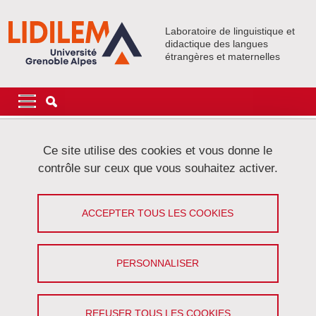
Aller au contenu principal
Gestion des cookies
Laboratoire de linguistique et
didactique des langues
étrangères et maternelles
Navigation principale
Navigation principale mobile
Fil d'Ariane
Accueil
Événements
Activités collectives
DéLiCorTal
Ce site utilise des cookies et vous donne le
Les chaînes de référence : une configuration d’indices pour
contrôle sur ceux que vous souhaitez activer.
distinguer et identifier les genres textuels 'Délicortal)
Les chaînes de référence : une
ACCEPTER TOUS LES COOKIES
configuration d’indices pour distinguer
et identifier les genres textuels
PERSONNALISER
'Délicortal)
REFUSER TOUS LES COOKIES