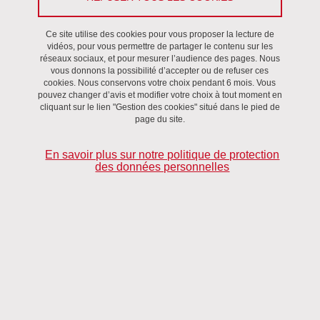
Partager sur Facebook
Partager sur LinkedIn
Imprimer
Partager
Partager l'URL de cette page
Ce site utilise des cookies pour vous proposer la lecture de
vidéos, pour vous permettre de partager le contenu sur les
réseaux sociaux, et pour mesurer l’audience des pages. Nous
Activités collectives, Séminaire
/
Delicortal
vous donnons la possibilité d’accepter ou de refuser ces
cookies. Nous conservons votre choix pendant 6 mois. Vous
pouvez changer d’avis et modifier votre choix à tout moment en
Le 7 février 2020
cliquant sur le lien "Gestion des cookies" situé dans le pied de
Catherine Schnedecker (U. de Strasbourg, laboratoire LiLPa
page du site.
UR1339)
En savoir plus sur notre politique de protection
Par contraste avec les approches dites paradigmatiques qui
des données personnelles
corrèlent des familles de faits de langue et des genres textuels (ou
discursifs) (cf. Biber & Conrad, 2009 entre autres), nous illustrons,
en prenant l’exemple des chaînes de référence, une approche
« configurationnelle » qui permet de manière plus opératoire de
distinguer les genres. Cette approche combine la dimension
quantitative des approches paradigmatiques, par le
dénombrement de certaines catégories grammaticales et lexicales,
ainsi que l’approche syntagmatique due naturellement à la linéarité