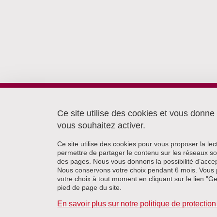
Laboratoire Lidilem
Université Grenoble Alpes
Ce site utilise des cookies et vous donne
Bâtiment Stendhal
vous souhaitez activer.
CS40700
38058 Grenoble cedex 9
Ce site utilise des cookies pour vous proposer la le
permettre de partager le contenu sur les réseaux so
des pages. Nous vous donnons la possibilité d’accep
Nous conservons votre choix pendant 6 mois. Vous 
votre choix à tout moment en cliquant sur le lien "G
pied de page du site.
En savoir plus sur notre politique de protecti