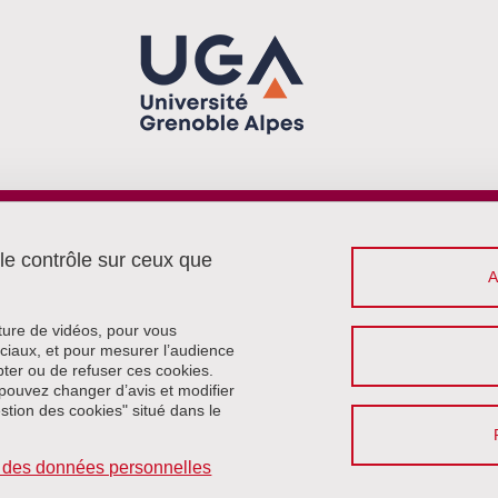
Menu footer
Contact
 le contrôle sur ceux que
Plan du site
Crédits
Mentions légales
cture de vidéos, pour vous
Données personnelles
ciaux, et pour mesurer l’audience
ter ou de refuser ces cookies.
Politique des cookies
pouvez changer d’avis et modifier
Gestion des cookies
estion des cookies" situé dans le
Accessibilité : non conforme
Intranet
on des données personnelles
Se connecter