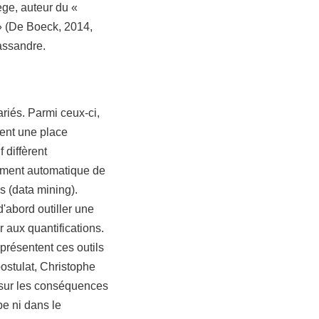
ège, auteur du «
 » (De Boeck, 2014,
Cassandre.
riés. Parmi ceux-ci,
ent une place 
 diffèrent 
tement automatique de 
s (
data mining
). 
abord outiller une 
aux quantifications. 
présentent ces outils 
stulat, Christophe 
 sur les conséquences 
e ni dans le 