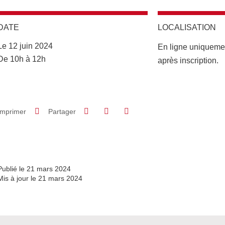
DATE
LOCALISATION
Complément lieu
Le 12 juin 2024
En ligne uniquemen
Complément date
De 10h à 12h
après inscription.
Partager sur Facebook
Partager sur LinkedIn
Imprimer
Partager
Partager l'URL de cette page
Publié le 21 mars 2024
Mis à jour le 21 mars 2024