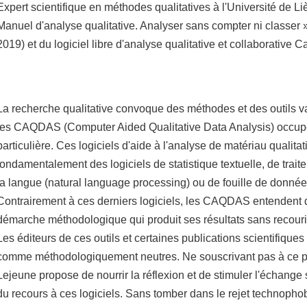
Expert scientifique en méthodes qualitatives à l'Université de Li
Manuel d'analyse qualitative. Analyser sans compter ni classer
2019) et du logiciel libre d'analyse qualitative et collaborative 
La recherche qualitative convoque des méthodes et des outils va
les CAQDAS (
Computer Aided Qualitative Data Analysis
) occup
particulière. Ces logiciels d'aide à l'analyse de matériau qualitatif
fondamentalement des logiciels de statistique textuelle, de trai
la langue (
natural language processing
) ou de fouille de donnée
Contrairement à ces derniers logiciels, les CAQDAS entendent d'
démarche méthodologique qui produit ses résultats sans recourir 
Les éditeurs de ces outils et certaines publications scientifiques 
comme méthodologiquement neutres. Ne souscrivant pas à ce po
Lejeune propose de nourrir la réflexion et de stimuler l'échange
du recours à ces logiciels. Sans tomber dans le rejet technophob