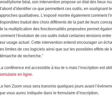
prosélytisme béat, son intervention propose un état des lieux nuanc
d'abord d'identifier ce que permettent ces outils, en soulignant le
approches qualitatives. L'exposé montre également comment l'int
disponibles traduit des choix différents de la part de leurs concept
de la multiplication des fonctionnalités proposées permet égalem
comment l'évolution de ces outils induit certaines tensions entre l
leur usage actuel. Cette intervention entend encourager un échan
les limites de ces logiciels ainsi que sur les possibles effets de l
démarche de recherche."
La conférence est accessible à tou·te·s mais l’inscription est obl
formulaire en ligne.
Le lien Zoom vous sera transmis quelques jours avant l’évèneme
que vous aurez indiquée dans le formulaire d’inscription.