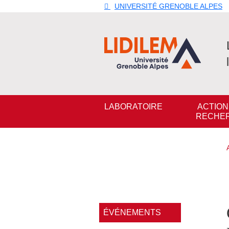
Aller au contenu principal
Gestion des cookies
UNIVERSITÉ GRENOBLE ALPES
Navigation principale
LABORATOIRE
ACTION
RECHE
Navigation princi
ÉVÉNEMENTS