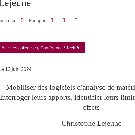
Lejeune
Partager sur Facebook
Partager sur LinkedIn
Imprimer
Partager
Partager l'URL de cette page
Activités collectives, Conférence
/
TechPaf
Le 12 juin 2024
Mobiliser des logiciels d'analyse de matéri
Interroger leurs apports, identifier leurs limi
effets
Christophe Lejeune