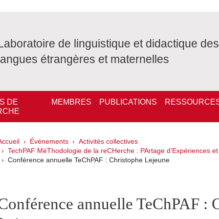
Laboratoire de linguistique et didactique des
langues étrangères et maternelles
S DE
MEMBRES
PUBLICATIONS
RESSOURCE
RCHE
Fil d'Ariane
Accueil
Événements
Activités collectives
TechPAF MéThodologie de la reCHerche : PArtage d’Expériences et
Conférence annuelle TeChPAF : Christophe Lejeune
pale Sidebar
Conférence annuelle TeChPAF : 