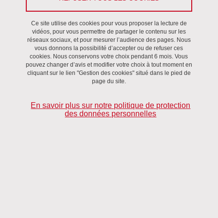
Gaétane Dostie (Université de Sherbrooke, Québec, Canada)
Ce site utilise des cookies pour vous proposer la lecture de
vidéos, pour vous permettre de partager le contenu sur les
réseaux sociaux, et pour mesurer l’audience des pages. Nous
vous donnons la possibilité d’accepter ou de refuser ces
cookies. Nous conservons votre choix pendant 6 mois. Vous
pouvez changer d’avis et modifier votre choix à tout moment en
Esquisse d’une typologie des phrases préfabriquées appuyée
cliquant sur le lien "Gestion des cookies" situé dans le pied de
sur plusieurs typologies existantes de phrasèmes.
page du site.
Identification de patrons sémantiques (transposables sous
En savoir plus sur notre politique de protection
des données personnelles
forme de définitions lexicographiques) pour les différentes sous-
classes de phrases préfabriquées préalablement dégagées.
DATE
Le 12 mars 2018
Complément date
17h30-19h30