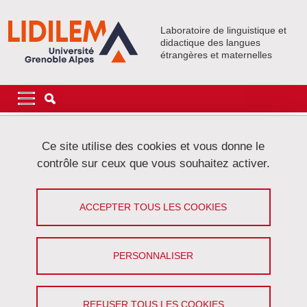
Aller au contenu principal
Gestion des cookies
Laboratoire de linguistique et
didactique des langues
étrangères et maternelles
Navigation principale
Navigation principale mobile
Fil d'Ariane
Accueil
Ce site utilise des cookies et vous donne le
contrôle sur ceux que vous souhaitez activer.
Délicortal-conférence de Gaétane
Dostie
ACCEPTER TOUS LES COOKIES
Partager sur Facebook
Partager sur LinkedIn
Imprimer
Partager
PERSONNALISER
Partager l'URL de cette page
Le 12 mars 2018
« Phrases préfabriquées : typologies et moules sémantiques »
REFUSER TOUS LES COOKIES