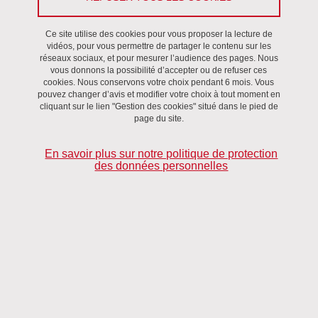
méthodologie) et qu’ils puissent partager une question centrale
qu’ils se posent sur leur travail. Il s’agit de favoriser un temps
Ce site utilise des cookies pour vous proposer la lecture de
partagé de questionnement et de discussion (20 minutes par
vidéos, pour vous permettre de partager le contenu sur les
doctorant.e environ).
réseaux sociaux, et pour mesurer l’audience des pages. Nous
vous donnons la possibilité d’accepter ou de refuser ces
cookies. Nous conservons votre choix pendant 6 mois. Vous
pouvez changer d’avis et modifier votre choix à tout moment en
Programme :
cliquant sur le lien "Gestion des cookies" situé dans le pied de
page du site.
Etienne Baldayrou
En savoir plus sur notre politique de protection
Etude de la somniloquie quotidienne chez des sujets somniloques
des données personnelles
volontaires tout venant et souffrant de la maladie de Parkinson ou
d’un syndrome parkinsonien
Roxanne Comotti
Les Italiens à Grenoble : Récits de vie et transmissions
linguistiques
Laurence Delperie
Mondialisation, néolibéralisme, fierté et profit : la construction