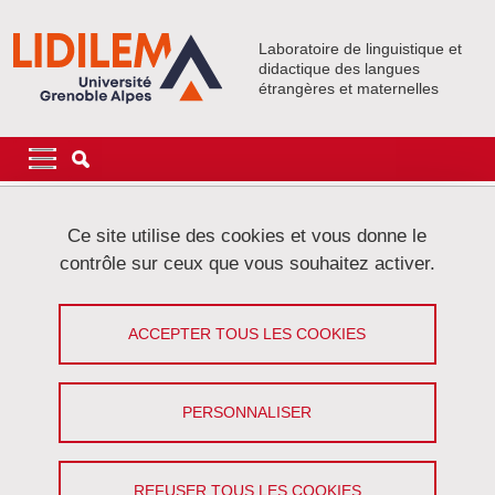
Aller au contenu principal
Gestion des cookies
Laboratoire de linguistique et
didactique des langues
étrangères et maternelles
Navigation principale
Navigation principale mobile
Fil d'Ariane
Accueil
Événements
Activités collectives
Séminaire Axe 2
Ce site utilise des cookies et vous donne le
contrôle sur ceux que vous souhaitez activer.
Séminaire des doctorants de l’axe 2
ACCEPTER TOUS LES COOKIES
Partager sur Facebook
Partager sur LinkedIn
Imprimer
Partager
Partager l'URL de cette page
PERSONNALISER
Le 16 janvier 2018
Ce séminaire a pour objectif de faire en sorte que les doctorant.e.s
présentent leur projet de thèse (sujet, problématique, contexte et
REFUSER TOUS LES COOKIES