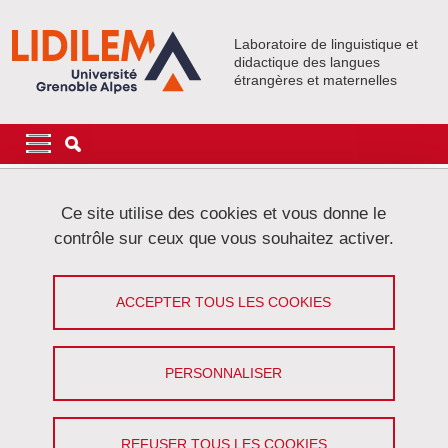
Aller au contenu principal
Gestion des cookies
Laboratoire de linguistique et
didactique des langues
étrangères et maternelles
Navigation principale
Navigation principale mobile
Fil d'Ariane
Accueil
Événements
Activités collectives
DéLiCorTal
Ce site utilise des cookies et vous donne le
Céline Fabre (Séminaire Délicortal)
contrôle sur ceux que vous souhaitez activer.
Utiliser les modèles distributionnels en
ACCEPTER TOUS LES COOKIES
linguistique – illustrations en
sémantique lexicale (Délicortal)
PERSONNALISER
Partager sur Facebook
Partager sur LinkedIn
Imprimer
Partager
Partager l'URL de cette page
REFUSER TOUS LES COOKIES