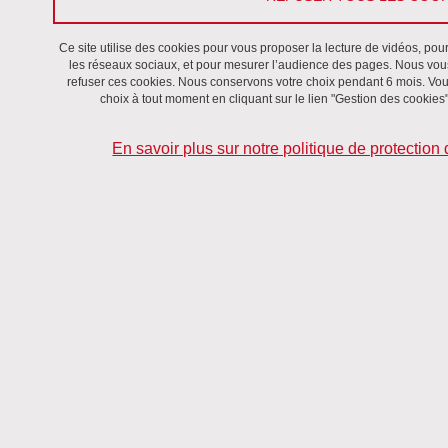
Le 27 mai 2014
Dans le cadre du projet ARC6 "Perspectives nouvelles en
phraséologie : Quels outils pour la description et l’acquisition des
Ce site utilise des cookies pour vous proposer la lecture de vidéos, pou
les réseaux sociaux, et pour mesurer l’audience des pages. Nous vous
langues", LIDILEM vous invite au Colloque "Valoriser et développer
refuser ces cookies. Nous conservons votre choix pendant 6 mois. Vou
les outils autour des corpus dans une perspective didactique", le
choix à tout moment en cliquant sur le lien "Gestion des cookies"
27 mai 2014 à l’UJF Valence. Conférenciers invité(e)s : Alex
Boulton, Cristelle Cavalla et Pascual Pérez-Paredes.
En savoir plus sur notre politique de protectio
DATE
Le 27 mai 2014
INSCRIPTION