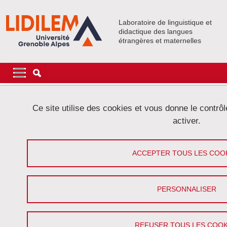
Aller au contenu principal
Gestion des cookies
Laboratoire de linguistique et
didactique des langues
étrangères et maternelles
Navigation principale
Navigation principale mobile
Fil d'Ariane
Accueil
Événements
Ce site utilise des cookies et vous donne le contrô
activer.
Valoriser et développer les outils autour
des corpus dans une perspective
ACCEPTER TOUS LES COO
didactique (2014)
PERSONNALISER
Partager sur Facebook
Partager sur LinkedIn
Imprimer
Partager
Partager l'URL de cette page
REFUSER TOUS LES COOK