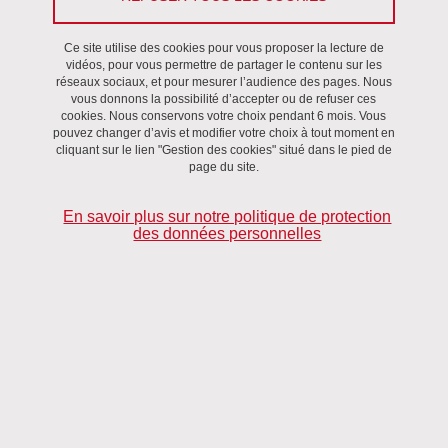
différentes langues ou des différentes versions d'un même texte.
Ce site utilise des cookies pour vous proposer la lecture de
vidéos, pour vous permettre de partager le contenu sur les
Il est possible de travailler par copier / coller des textes
réseaux sociaux, et pour mesurer l’audience des pages. Nous
directement dans les champs de l'interface, soit de télécharger un
vous donnons la possibilité d’accepter ou de refuser ces
cookies. Nous conservons votre choix pendant 6 mois. Vous
ensemble de textes, ce qui permet notamment d'aligner plusieurs
pouvez changer d’avis et modifier votre choix à tout moment en
textes en cascade.
cliquant sur le lien "Gestion des cookies" situé dans le pied de
page du site.
Les fonctionnalités proposées sont les suivantes :
En savoir plus sur notre politique de protection
des données personnelles
Alignement bilingue et multilingue : l'outil permet de choisir entre
différents moteurs d'alignement (LF Aligner, Yasa, Alinea Lite ou
JAM), dont les performances sont variables en fonction des
langues impliquées et de la nature des textes. En outre, il est
possible d'effectuer un multi-alignement, impliquant plus de
deux langues à la fois, soit par clôture transitive des paires
d'alignement (avec Yasa), soit par la stratégie spécifique du
multi-aligneur JAM.