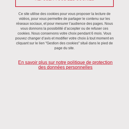
Partager sur Facebook
Partager sur LinkedIn
Imprimer
Partager
Partager l'URL de cette page
Ce site utilise des cookies pour vous proposer la lecture de
vidéos, pour vous permettre de partager le contenu sur les
réseaux sociaux, et pour mesurer l’audience des pages. Nous
vous donnons la possibilité d’accepter ou de refuser ces
Activités collectives, Séminaire
/
Delicortal
cookies. Nous conservons votre choix pendant 6 mois. Vous
pouvez changer d’avis et modifier votre choix à tout moment en
cliquant sur le lien "Gestion des cookies" situé dans le pied de
Le 25 novembre 2021
page du site.
Saint-Martin-d'Hères - Domaine universitaire
En savoir plus sur notre politique de protection
La théorie des actes du langage comme outil de décodage de
des données personnelles
l'
im
/politesse dans le rituel des salutations en français
métropolitain.
Analyse du
dys
/fonctionnement de la formule d'ouverture
"bonjour"
Ruth de Oliveira
Université du Cap, Afrique du Sud
Résumé