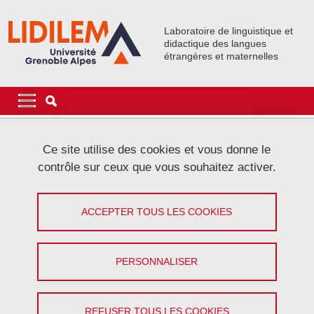
Aller au contenu principal
Gestion des cookies
Laboratoire de linguistique et
didactique des langues
étrangères et maternelles
Navigation principale
Navigation principale mobile
Fil d'Ariane
Accueil
Ce site utilise des cookies et vous donne le
contrôle sur ceux que vous souhaitez activer.
Onglets principaux
VOIR
MODIFIER
ACCEPTER TOUS LES COOKIES
AGNES TUTIN
Professeure des universités
PERSONNALISER
Partager sur Facebook
Partager sur LinkedIn
Imprimer
Partager
Partager l'URL de cette page
REFUSER TOUS LES COOKIES