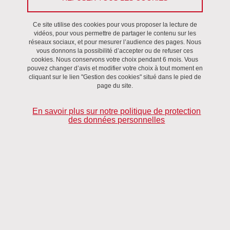
sciences,
liens vers deux vidéos :
la vérité dans les sciences
Ce site utilise des cookies pour vous proposer la lecture de
1/2
et
La vérité dans les Sciences 2/2
vidéos, pour vous permettre de partager le contenu sur les
réseaux sociaux, et pour mesurer l’audience des pages. Nous
Somogy Varga, (Professeur associé, University of Memphis,
vous donnons la possibilité d’accepter ou de refuser ces
cookies. Nous conservons votre choix pendant 6 mois. Vous
USA
) Goals of (Medical) Science. - les finalités de la science
pouvez changer d’avis et modifier votre choix à tout moment en
(médicale)
.
cliquant sur le lien "Gestion des cookies" situé dans le pied de
page du site.
mercredi 15 mai
- Philippe Saltel (UGA, Laboratoire PPL - EA
En savoir plus sur notre politique de protection
3699 / Département de Philosophie),
Faire de la philosophie
des données personnelles
avec des non-philosophes : l’exemple des comités d’éthique
vendredi 29 mars
- Joaquim Dolz, Université de Genève,
Le
débat régulé sur la discrimination de genre à l’école primaire,
une approche didactique pour analyser l’évolution des capacités
argumentatives des élèves
.
mercredi 20 mars
- Jean-Marc Colletta & Sandra Lagrange-
Lanaspre (UGA, LiDiLEM),
La gestualité comme ressource pour