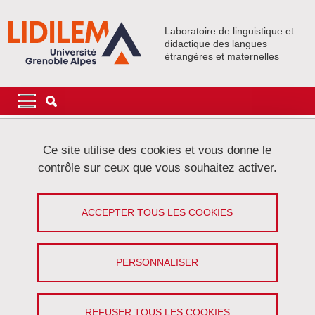
Aller au contenu principal
Gestion des cookies
Laboratoire de linguistique et
didactique des langues
étrangères et maternelles
Navigation principale
Navigation principale mobile
Fil d'Ariane
Accueil
Événements
Activités collectives
Philéduc
Ce site utilise des cookies et vous donne le
contrôle sur ceux que vous souhaitez activer.
Programme de l’année 2018-19
ACCEPTER TOUS LES COOKIES
Partager sur Facebook
Partager sur LinkedIn
Imprimer
Partager
Partager l'URL de cette page
PERSONNALISER
mercredi 19 juin
–
Aurélien Barrau, (UGA, Laboratoire de Physique
REFUSER TOUS LES COOKIES
Subatomique et de Cosmologie)
De la vérité dans les