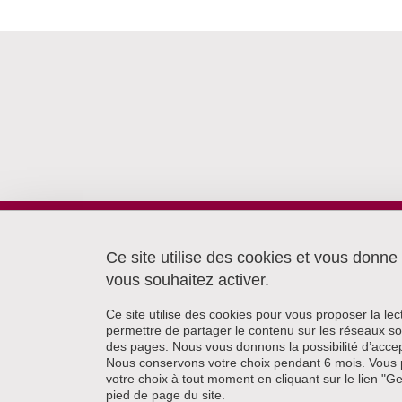
Laboratoire Lidilem
Université Grenoble Alpes
Ce site utilise des cookies et vous donne
Bâtiment Stendhal
vous souhaitez activer.
CS40700
38058 Grenoble cedex 9
Ce site utilise des cookies pour vous proposer la le
permettre de partager le contenu sur les réseaux so
des pages. Nous vous donnons la possibilité d’accep
Nous conservons votre choix pendant 6 mois. Vous 
votre choix à tout moment en cliquant sur le lien "G
pied de page du site.