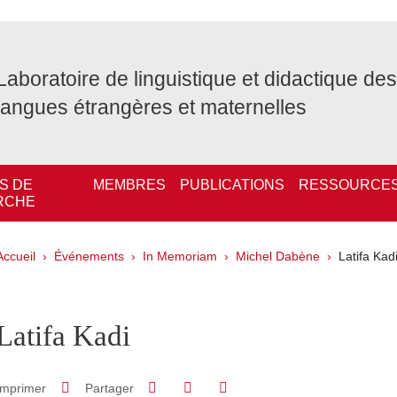
Laboratoire de linguistique et didactique des
langues étrangères et maternelles
S DE
MEMBRES
PUBLICATIONS
RESSOURCE
RCHE
Fil d'Ariane
Accueil
Événements
In Memoriam
Michel Dabène
Latifa Kad
pale Sidebar
Latifa Kadi
Partager sur Facebook
Partager sur LinkedIn
Imprimer
Partager