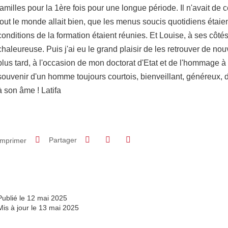
familles pour la 1ère fois pour une longue période. Il n'avait de
tout le monde allait bien, que les menus soucis quotidiens étaien
conditions de la formation étaient réunies. Et Louise, à ses côté
chaleureuse. Puis j'ai eu le grand plaisir de les retrouver de 
plus tard, à l'occasion de mon doctorat d'Etat et de l'hommage à
souvenir d'un homme toujours courtois, bienveillant, généreux, d
à son âme ! Latifa
Partager sur Facebook
Partager sur LinkedIn
Imprimer
Partager
Partager l'URL de cette page
Publié le 12 mai 2025
Mis à jour le 13 mai 2025