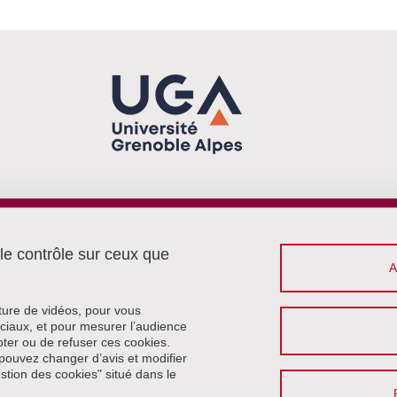
Menu footer
Contact
 le contrôle sur ceux que
Plan du site
Crédits
Mentions légales
cture de vidéos, pour vous
Données personnelles
ciaux, et pour mesurer l’audience
ter ou de refuser ces cookies.
Politique des cookies
pouvez changer d’avis et modifier
Gestion des cookies
estion des cookies" situé dans le
Accessibilité : non conforme