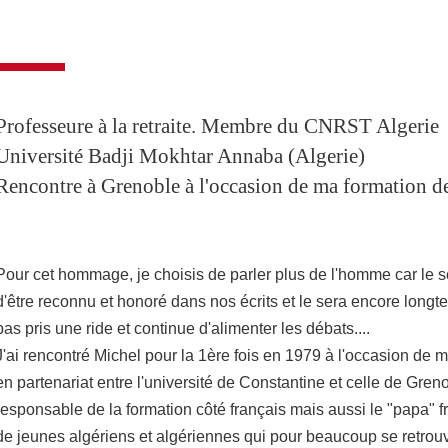
Partager l'URL de cette page
Professeure à la retraite. Membre du CNRST Algerie
Université Badji Mokhtar Annaba (Algerie)
Rencontre à Grenoble à l'occasion de ma formation d
Pour cet hommage, je choisis de parler plus de l'homme car le s
d'être reconnu et honoré dans nos écrits et le sera encore longte
pas pris une ride et continue d'alimenter les débats....
J'ai rencontré Michel pour la 1ère fois en 1979 à l'occasion de 
en partenariat entre l'université de Constantine et celle de Grenobl
responsable de la formation côté français mais aussi le "papa" 
de jeunes algériens et algériennes qui pour beaucoup se retrouv