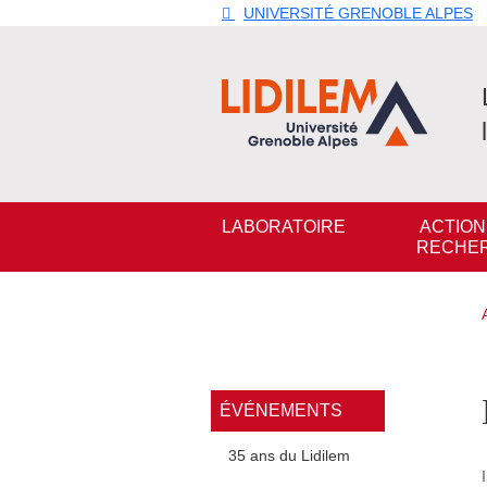
Aller au contenu principal
Gestion des cookies
UNIVERSITÉ GRENOBLE ALPES
Navigation principale
LABORATOIRE
ACTION
RECHE
Navigation princi
ÉVÉNEMENTS
35 ans du Lidilem