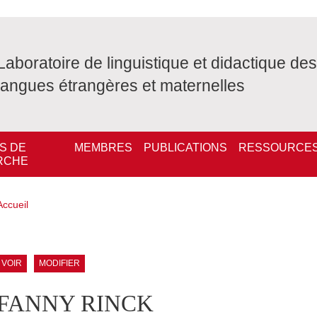
Laboratoire de linguistique et didactique des
langues étrangères et maternelles
S DE
MEMBRES
PUBLICATIONS
RESSOURCE
RCHE
Fil d'Ariane
Accueil
ale Sidebar (users/bibcite)
Onglets principaux
VOIR
MODIFIER
FANNY RINCK