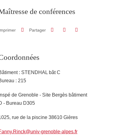
Maîtresse de conférences
Partager sur Facebook
Partager sur LinkedIn
Imprimer
Partager
Partager l'URL de cette page
Coordonnées
Bâtiment : STENDHAL bât C
Bureau : 215
Adresse
Inspé de Grenoble - Site Bergès bâtiment
D - Bureau D305
1025, rue de la piscine 38610 Gières
Fanny.Rinck@univ-grenoble-alpes.fr