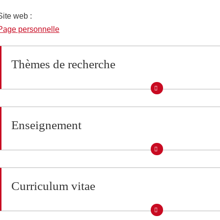
Site web :
URL site personnel
Page personnelle
Thèmes de recherche
Enseignement
Curriculum vitae