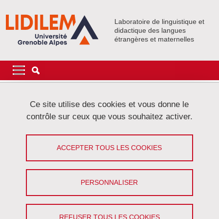
Aller au contenu principal
Gestion des cookies
Laboratoire de linguistique et
didactique des langues
étrangères et maternelles
Navigation principale
Navigation principale mobile
Fil d'Ariane
Accueil
Ce site utilise des cookies et vous donne le
contrôle sur ceux que vous souhaitez activer.
Onglets principaux
VOIR
MODIFIER
ACCEPTER TOUS LES COOKIES
LANA BENNETT
Doctorante
PERSONNALISER
Partager sur Facebook
Partager sur LinkedIn
Imprimer
Partager
Partager l'URL de cette page
REFUSER TOUS LES COOKIES