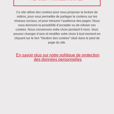
Coordonnées
Ce site utilise des cookies pour vous proposer la lecture de
vidéos, pour vous permettre de partager le contenu sur les
réseaux sociaux, et pour mesurer l’audience des pages. Nous
Bâtiment : Droit A
vous donnons la possibilité d’accepter ou de refuser ces
cookies. Nous conservons votre choix pendant 6 mois. Vous
Bureau : 301
pouvez changer d’avis et modifier votre choix à tout moment en
cliquant sur le lien "Gestion des cookies" situé dans le pied de
Lana.Bennett@univ-grenoble-alpes.fr
page du site.
En savoir plus sur notre politique de protection
Partager sur Facebook
Partager sur LinkedIn
des données personnelles
Imprimer
Partager
Partager l'URL de cette page
Publié le 8 décembre 2023
Mis à jour le 1 octobre 2025