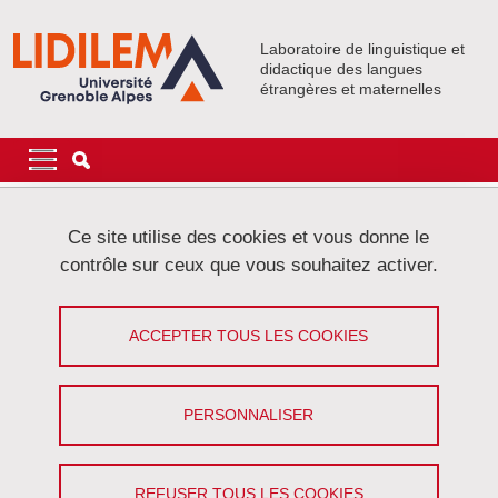
Aller au contenu principal
Gestion des cookies
Laboratoire de linguistique et
didactique des langues
étrangères et maternelles
Navigation principale
Navigation principale mobile
Fil d'Ariane
Accueil
Ce site utilise des cookies et vous donne le
contrôle sur ceux que vous souhaitez activer.
Onglets principaux
VOIR
MODIFIER
ACCEPTER TOUS LES COOKIES
SYLVAIN COULANGE
Post-Doctorant
(Université Grenoble Alpes)
PERSONNALISER
Partager sur Facebook
Partager sur LinkedIn
Imprimer
Partager
Partager l'URL de cette page
REFUSER TOUS LES COOKIES