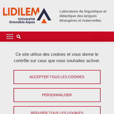
Aller au contenu principal
Gestion des cookies
Laboratoire de linguistique et
didactique des langues
étrangères et maternelles
Navigation principale
Navigation principale mobile
Fil d'Ariane
Accueil
Ce site utilise des cookies et vous donne le
contrôle sur ceux que vous souhaitez activer.
Onglets principaux
VOIR
MODIFIER
ACCEPTER TOUS LES COOKIES
XIA LI
Doctorante
(Université Grenoble Alpes)
PERSONNALISER
Partager sur Facebook
Partager sur LinkedIn
Imprimer
Partager
Partager l'URL de cette page
REFUSER TOUS LES COOKIES