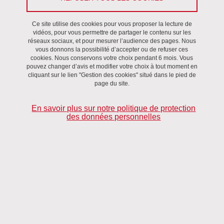
Du 11 mai 2022 au 12 mai 2022
Ce site utilise des cookies pour vous proposer la lecture de
Ce colloque proposera une réflexion sur le développement de
vidéos, pour vous permettre de partager le contenu sur les
pratiques littéraciques chez les apprenant·es de tous niveaux en
réseaux sociaux, et pour mesurer l’audience des pages. Nous
vous donnons la possibilité d’accepter ou de refuser ces
lien avec des démarches pédagogiques pensées comme
cookies. Nous conservons votre choix pendant 6 mois. Vous
engageantes. Précisons d’emblée que la notion d’engagement est
pouvez changer d’avis et modifier votre choix à tout moment en
cliquant sur le lien "Gestion des cookies" situé dans le pied de
entendue ici selon l’optique de la psychologie culturelle (Bruner,
page du site.
2008 ; Chauveau
et al
., 2011 ; Barth, 2002) ou encore au sens de
l’empowerment
(Baqué, Biewener, 2013), dans l’acception éthique
En savoir plus sur notre politique de protection
et émancipatrice de cette notion conçue comme levier de
des données personnelles
construction du sens en situation d’enseignement-apprentissage
du français écrit.
La réflexion sous-jacente à ce colloque s’enracine dans une série
de constats qui portent sur le faible degré de maitrise de la
compétence écrite en fin de scolarité et au-delà de l’école, dans