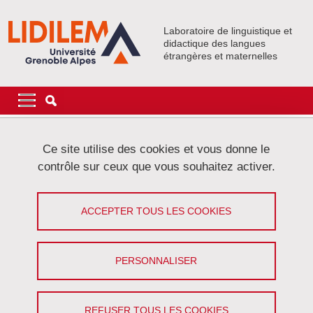
Aller au contenu principal
Gestion des cookies
Laboratoire de linguistique et
didactique des langues
étrangères et maternelles
Navigation principale
Navigation principale mobile
Fil d'Ariane
Accueil
Événements
Colloques et Journées
Ce site utilise des cookies et vous donne le
contrôle sur ceux que vous souhaitez activer.
ACFAS : L’engagement : un facteur de
réussite en littéracie
ACCEPTER TOUS LES COOKIES
Partager sur Facebook
Partager sur LinkedIn
Imprimer
Partager
PERSONNALISER
Partager l'URL de cette page
Colloque
REFUSER TOUS LES COOKIES