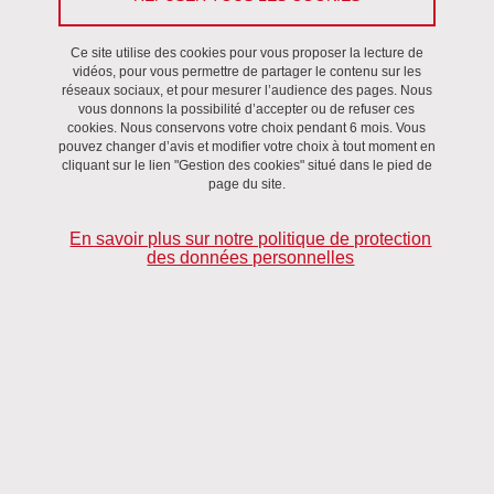
Partager l'URL de cette page
Ce site utilise des cookies pour vous proposer la lecture de
vidéos, pour vous permettre de partager le contenu sur les
Activités collectives, Séminaire
/
Delicortal
réseaux sociaux, et pour mesurer l’audience des pages. Nous
vous donnons la possibilité d’accepter ou de refuser ces
cookies. Nous conservons votre choix pendant 6 mois. Vous
pouvez changer d’avis et modifier votre choix à tout moment en
Le 27 novembre 2014
Elzbieta Gajewska
cliquant sur le lien "Gestion des cookies" situé dans le pied de
page du site.
Université Pédagogique de Cracovie, Pologne
En savoir plus sur notre politique de protection
Appliquer l’analyse du discours à l’étude des genres
des données personnelles
professionnels
La didactique des langues sur objectifs professionnels
(spécifiques) s’intéresse aux usages de la langue dans des
contextes sociaux particuliers. La manière dont ces contextes
influencent le choix linguistiques des locuteurs est étudiée dans le
cadre de l’analyse du discours (AD), dénomination qui renvoie à
un large pan de courants convergents mais relativement