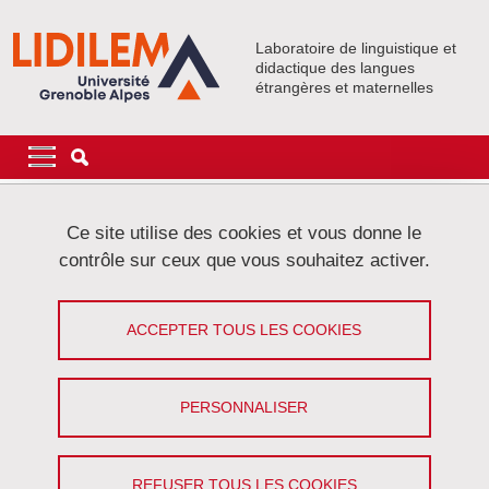
Aller au contenu principal
Gestion des cookies
Laboratoire de linguistique et
didactique des langues
étrangères et maternelles
Navigation principale
Navigation principale mobile
Fil d'Ariane
Accueil
Événements
Activités collectives
DéLiCorTal
Ce site utilise des cookies et vous donne le
Elzbieta Gajewska (Université Pédagogique de Cracovie,
contrôle sur ceux que vous souhaitez activer.
Pologne),Appliquer l’analyse du discours à l’étude des genres
professionnels (DéLiCorTal)
ACCEPTER TOUS LES COOKIES
Appliquer l’analyse du discours à
l’étude des genres professionnels
PERSONNALISER
(DéLiCorTal)
Partager sur Facebook
Partager sur LinkedIn
REFUSER TOUS LES COOKIES
Imprimer
Partager