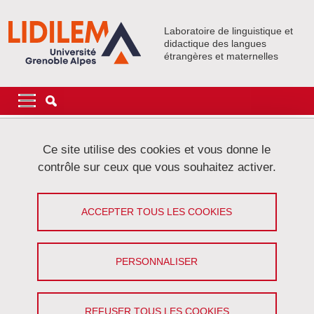
Aller au contenu principal
Gestion des cookies
Laboratoire de linguistique et
didactique des langues
étrangères et maternelles
Navigation principale
Navigation principale mobile
Fil d'Ariane
Accueil
Événements
Activités collectives
DéLiCorTal
Ce site utilise des cookies et vous donne le
DéLiCorTAL : Monique De Mattia-Viviès & Małgorzata Niziołek
contrôle sur ceux que vous souhaitez activer.
DéLiCorTAL : Monique De Mattia-
ACCEPTER TOUS LES COOKIES
Viviès & Małgorzata Niziołek
Partager sur Facebook
Partager sur LinkedIn
PERSONNALISER
Imprimer
Partager
Partager l'URL de cette page
REFUSER TOUS LES COOKIES