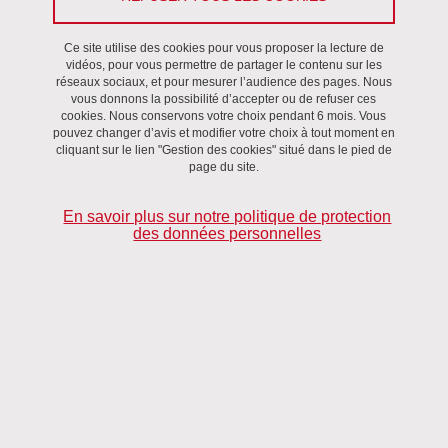
Activités collectives, Séminaire
/
Delicortal
Ce site utilise des cookies pour vous proposer la lecture de
Le 28 avril 2022
vidéos, pour vous permettre de partager le contenu sur les
réseaux sociaux, et pour mesurer l’audience des pages. Nous
Saint-Martin-d'Hères - Domaine universitaire
vous donnons la possibilité d’accepter ou de refuser ces
13H30 : La langue étrangère est-elle si
cookies. Nous conservons votre choix pendant 6 mois. Vous
pouvez changer d’avis et modifier votre choix à tout moment en
étrangère ?
cliquant sur le lien "Gestion des cookies" situé dans le pied de
page du site.
Monique De Mattia-Viviès (AMU-LERMA).
En savoir plus sur notre politique de protection
des données personnelles
Cette intervention développe une première étude publiée en 2018
(« Entrer dans la langue ou dans les langues : de la langue
maternelle à la langue « mat-rangère » », E-rea, 16.1 | 2018.
https://journals.openedition.org/erea/6502
) et traduite en anglais
dans un ouvrage à paraître en mai 2022, Language Learning and
the Mother Tongue: Multidisciplinary Perspectives, Sara Greaves &
Monique De Mattia-Viviès (eds), Cambridge University Press.
Elle porte sur l’acquisition des sons d’une langue étrangère en
relation avec la langue maternelle. Plus précisément il s’agit de