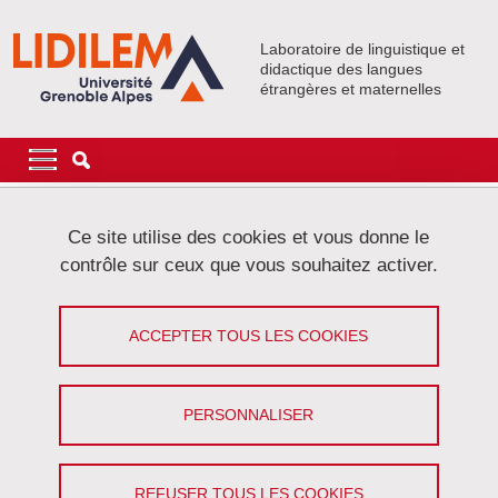
Aller au contenu principal
Gestion des cookies
Laboratoire de linguistique et
didactique des langues
étrangères et maternelles
Navigation principale
Navigation principale mobile
Fil d'Ariane
Accueil
Événements
Colloques et Journées
Ce site utilise des cookies et vous donne le
contrôle sur ceux que vous souhaitez activer.
Discours de Haine : Approches
plurielles. Débats, Enjeux et
ACCEPTER TOUS LES COOKIES
Controverses
PERSONNALISER
Partager sur Facebook
Partager sur LinkedIn
Imprimer
Partager
Partager l'URL de cette page
REFUSER TOUS LES COOKIES