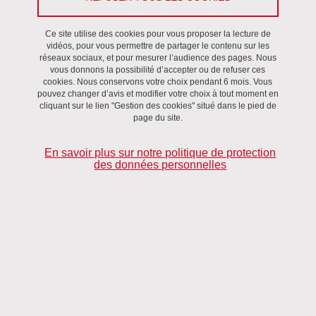
Colloque
Ce site utilise des cookies pour vous proposer la lecture de
vidéos, pour vous permettre de partager le contenu sur les
Du 18 mai 2022 au 20 mai 2022
réseaux sociaux, et pour mesurer l’audience des pages. Nous
La haine est un sentiment puissant, alimenté par des émotions
vous donnons la possibilité d’accepter ou de refuser ces
négatives telles que la colère, la honte, le mépris et le dégoût. Elle
cookies. Nous conservons votre choix pendant 6 mois. Vous
exprime avant tout la volonté du sujet d’anéantir physiquement
pouvez changer d’avis et modifier votre choix à tout moment en
cliquant sur le lien "Gestion des cookies" situé dans le pied de
et/ou symboliquement un⋅e autre, objet de sa haine, allant parfois
page du site.
jusqu’à la destruction de soi dans une volonté sacrificielle, comme
pour les actes terroristes. Mise en discours (Lorenzi Bailly et Moïse
En savoir plus sur notre politique de protection
des données personnelles
2021), la haine peut être observée comme une forme saillante de
tensions sociales entre personnes, entre groupes, entre
idéologies, entre représentations, entre pratiques ; une forme
saillante également de processus de domination sociale et de
discriminations – étant dirigée, dans ses aspects les plus
systémiques, contre des groupes minoritaires.