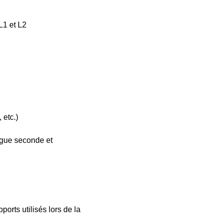
L1 et L2
 etc.)
angue seconde et
ports utilisés lors de la