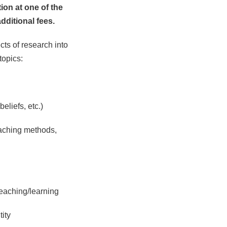
ion at one of the
dditional fees.
ts of research into
topics:
eliefs, etc.)
eaching methods,
eaching/learning
ity