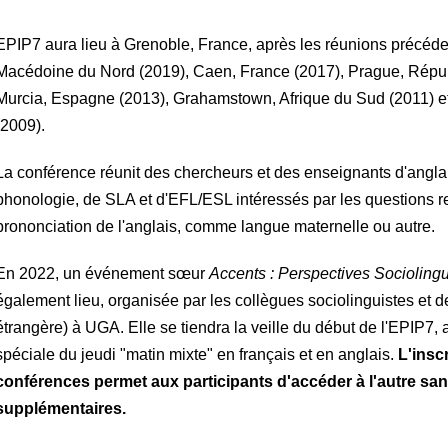
EPIP7 aura lieu à Grenoble, France, après les réunions précéde
Macédoine du Nord (2019), Caen, France (2017), Prague, Répub
Murcia, Espagne (2013), Grahamstown, Afrique du Sud (2011) 
(2009).
La conférence réunit des chercheurs et des enseignants d'angla
phonologie, de SLA et d'EFL/ESL intéressés par les questions re
prononciation de l'anglais, comme langue maternelle ou autre.
En 2022, un événement sœur
Accents : Perspectives Sociolingu
également lieu, organisée par les collègues sociolinguistes et 
étrangère) à UGA. Elle se tiendra la veille du début de l'EPIP7,
spéciale du jeudi "matin mixte" en français et en anglais.
L'insc
conférences permet aux participants d'accéder à l'autre san
supplémentaires.