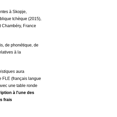
ntes à Skopje,
lique tchèque (2015),
et Chambéry, France
is, de phonétique, de
latives à la
istiques
aura
de FLE (français langue
 avec une table ronde
ription à l'une des
s frais