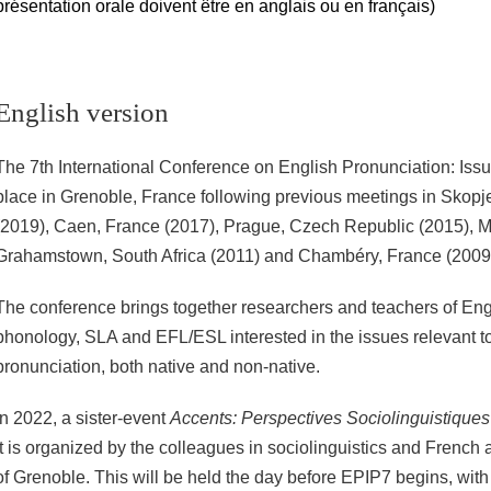
présentation orale doivent être en anglais ou en français)
English version
The 7th International Conference on English Pronunciation: Issu
place in Grenoble, France following previous meetings in Skop
(2019), Caen, France (2017), Prague, Czech Republic (2015), M
Grahamstown, South Africa (2011) and Chambéry, France (2009
The conference brings together researchers and teachers of Eng
phonology, SLA and EFL/ESL interested in the issues relevant t
pronunciation, both native and non-native.
In 2022, a sister-event
Accents: Perspectives Sociolinguistiques
it is organized by the colleagues in sociolinguistics and Frenc
of Grenoble. This will be held the day before EPIP7 begins, wit