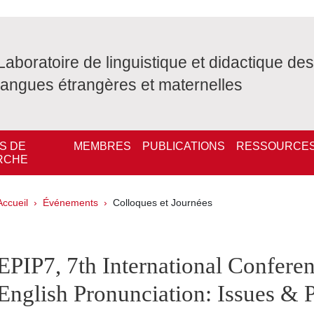
Laboratoire de linguistique et didactique des
langues étrangères et maternelles
S DE
MEMBRES
PUBLICATIONS
RESSOURCE
RCHE
Fil d'Ariane
Accueil
Événements
Colloques et Journées
pale Sidebar
EPIP7, 7th International Confere
English Pronunciation: Issues & P