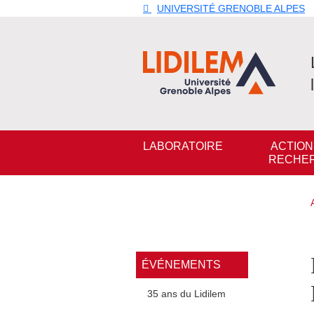
Aller au contenu principal
Gestion des cookies
UNIVERSITÉ GRENOBLE ALPES
Navigation principale
LABORATOIRE
ACTION
RECHE
Navigation princi
ÉVÉNEMENTS
35 ans du Lidilem