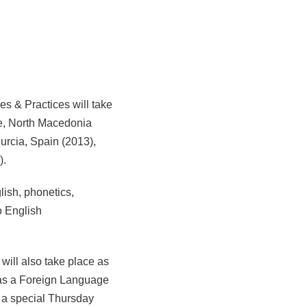
es & Practices will take
je, North Macedonia
urcia, Spain (2013),
).
lish, phonetics,
o English
will also take place as
h as a Foreign Language
h a special Thursday