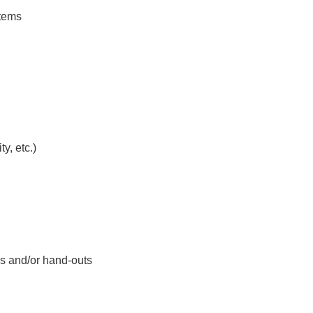
stems
y, etc.)
es and/or hand-outs