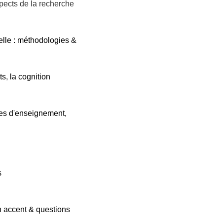
spects de la recherche
elle : méthodologies &
s, la cognition
des d'enseignement,
s
n accent & questions