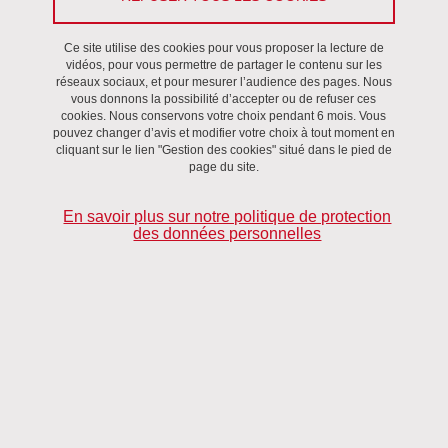
Ce site utilise des cookies pour vous proposer la lecture de
vidéos, pour vous permettre de partager le contenu sur les
réseaux sociaux, et pour mesurer l’audience des pages. Nous
vous donnons la possibilité d’accepter ou de refuser ces
cookies. Nous conservons votre choix pendant 6 mois. Vous
pouvez changer d’avis et modifier votre choix à tout moment en
cliquant sur le lien "Gestion des cookies" situé dans le pied de
page du site.
La série de colloques
Théories Linguistiques en Dialogue
doit sa
En savoir plus sur notre politique de protection
création à Laurence Vincent-Durroux, professeur de linguistique
des données personnelles
anglaise à l’université Grenoble Alpes, après un début de carrière
à Montpellier où se sont déroulées les deux premières sessions.
Ses collègues anglicistes du LIDILEM se sont ensuite impliqués à
ses côtés pour développer le projet annuel.
Dès le début, leur visée a été de présenter comment l’analyse d’un
même thème peut être enrichie quand elle s’appuie sur plusieurs
théories.
Ainsi, chaque année depuis 2013, des conférences sont
organisées autour d’un sujet propre à la linguistique.