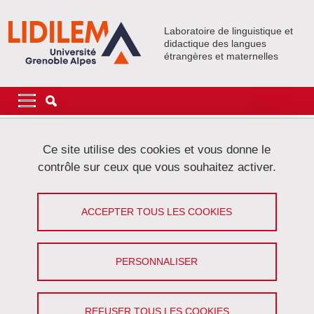
Aller au contenu principal
Gestion des cookies
Laboratoire de linguistique et
didactique des langues
étrangères et maternelles
Navigation principale
Navigation principale mobile
Fil d'Ariane
Accueil
Événements
Colloques et Journées
Cycle TDL
Ce site utilise des cookies et vous donne le
contrôle sur ceux que vous souhaitez activer.
Cycle TLD
ACCEPTER TOUS LES COOKIES
Théories Linguistiques en Dialogue
Partager sur Facebook
Partager sur LinkedIn
Imprimer
Partager
PERSONNALISER
Partager l'URL de cette page
REFUSER TOUS LES COOKIES